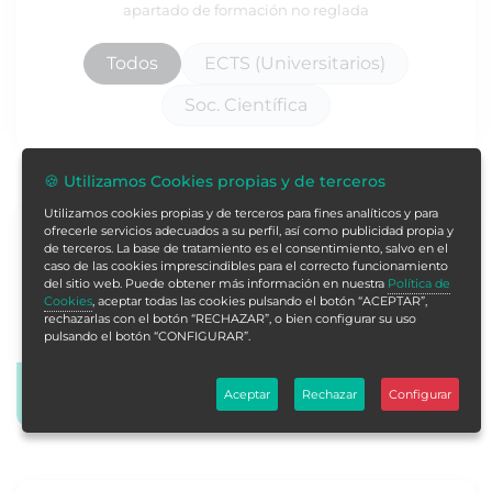
apartado de formación no reglada
Todos
ECTS (Universitarios)
Soc. Científica
🍪 Utilizamos Cookies propias y de terceros
Utilizamos cookies propias y de terceros para fines analíticos y para
Curso Universitario en Inducción a la
ofrecerle servicios adecuados a su perfil, así como publicidad propia y
de terceros. La base de tratamiento es el consentimiento, salvo en el
Psicología Obstetricia
caso de las cookies imprescindibles para el correcto funcionamiento
del sitio web. Puede obtener más información en nuestra
Política de
Curso Acreditado por Universidad de Vitoria-Gasteiz
Cookies
, aceptar todas las cookies pulsando el botón “ACEPTAR”,
rechazarlas con el botón “RECHAZAR”, o bien configurar su uso
pulsando el botón “CONFIGURAR”.
25 horas
1 Créditos ECTS
Más info
Aceptar
Rechazar
Configurar