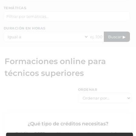
TEMÁTICAS
DURACIÓN EN HORAS
Buscar ▶
Formaciones online para
técnicos superiores
ORDENAR
¿Qué tipo de créditos necesitas?
Créditos ECTS
: acreditación universitaria con validez