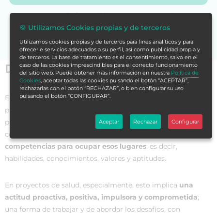
Si no encuentras la formación en tu store,
contáctanos
🍪 Utilizamos Cookies propias y de terceros
para asesorarte.
Utilizamos cookies propias y de terceros para fines analíticos y para
ofrecerle servicios adecuados a su perfil, así como publicidad propia y
de terceros. La base de tratamiento es el consentimiento, salvo en el
caso de las cookies imprescindibles para el correcto funcionamiento
Datos generales
del sitio web. Puede obtener más información en nuestra
Política de
Cookies
, aceptar todas las cookies pulsando el botón “ACEPTAR”,
rechazarlas con el botón “RECHAZAR”, o bien configurar su uso
pulsando el botón “CONFIGURAR”.
En un mundo
cada vez más exigente y competitivo
, los
profesionales que aspiren a participar en equipos de
proyectos o quienes tengan aspiraciones de dirigir o
Aceptar
Rechazar
Configurar
coordinar equipos de trabajo, deben poder
demostrar
competencias para ocupar esos lugares
, es decir,
habilidades, conocimientos, valores y aptitudes.
En proyectos de salud, especialmente, esto implica
una
actitud proactiva, positiva, impulsora y comprometida
;
una forma de trabajar y de abordar los desafíos, con