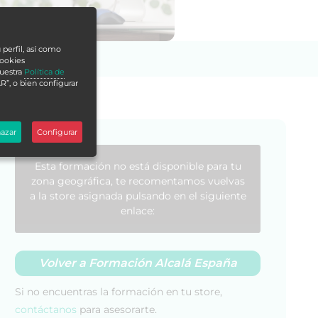
 perfil, así como
cookies
nuestra
Política de
R”, o bien configurar
azar
Configurar
Esta formación no está disponible para tu
zona geográfica, te recomentamos vuelvas
a la store asignada pulsando en el siguiente
enlace:
Volver a Formación Alcalá España
Si no encuentras la formación en tu store,
contáctanos
para asesorarte.