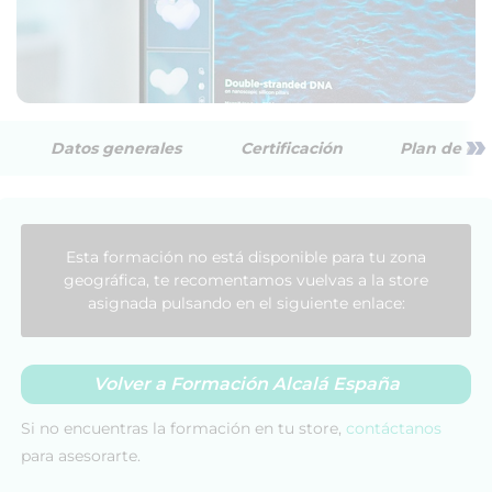
»
Datos generales
Certificación
Plan de est
Esta formación no está disponible para tu zona
geográfica, te recomentamos vuelvas a la store
asignada pulsando en el siguiente enlace:
Volver a Formación Alcalá España
Si no encuentras la formación en tu store,
contáctanos
para asesorarte.