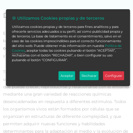
Datos generales
🍪 Utilizamos Cookies propias y de terceros
Utilizamos cookies propias y de terceros para fines analíticos y para
ofrecerle servicios adecuados a su perfil, así como publicidad propia y
Esta formación trata de profundizar en algunos conceptos
de terceros. La base de tratamiento es el consentimiento, salvo en el
básicos de la biología celular, pero ¿qué es la
biología
caso de las cookies imprescindibles para el correcto funcionamiento
del sitio web. Puede obtener más información en nuestra
Política de
celular
? Es la ciencia que estudia la composición, estructura
Cookies
, aceptar todas las cookies pulsando el botón “ACEPTAR”,
y funciones de las células.
rechazarlas con el botón “RECHAZAR”, o bien configurar su uso
pulsando el botón “CONFIGURAR”.
Tras esta definición, nos surge una nueva pregunta, ¿qué es
Aceptar
Rechazar
Configurar
una célula? Una
célula
es la unidad fundamental de la vida
que puede crecer, reproducirse y relacionarse con el entorno
mediante una gran variedad de reacciones químicas
desencadenadas en respuesta a diferentes estímulos. Todos
los organismos vivos están formados por células que se
organizan en estructuras de diferente complejidad, y que
permiten adquirir nuevas funciones y habilidades
determinantes para la adaptación al medio y la evolución de