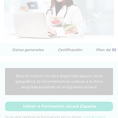
»
Datos generales
Certificación
Plan de est
Esta formación no está disponible para tu zona
geográfica, te recomentamos vuelvas a la store
asignada pulsando en el siguiente enlace:
Volver a Formación Alcalá España
Si no encuentras la formación en tu store,
contáctanos