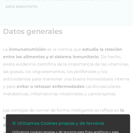
para asesorarte.
Datos generales
La
inmunonutrición
es la ciencia que
estudia la relación
entre los alimentos y el sistema inmunitario
. De hecho,
existe evidencia científica de la importancia de las vitaminas,
las grasas, los oligoelementos, los polifenoles y los
antioxidantes para mantener una buena homeostasis interna
y para
evitar o retrasar enfermedades
cardiovasculares,
metabólicas, inflamatorias intestinales y cancerígenas.
Las ventajas de comer de forma inteligente se refleja en
la
esperanza de vida de una sociedad
y en la
necesidad o no
🍪 Utilizamos Cookies propias y de terceros
de requerir los servicios sanitarios
. Es más, tan importante
Utilizamos cookies propias y de terceros para fines analíticos y para
es la inmunonutrición que hasta que no mejoró la