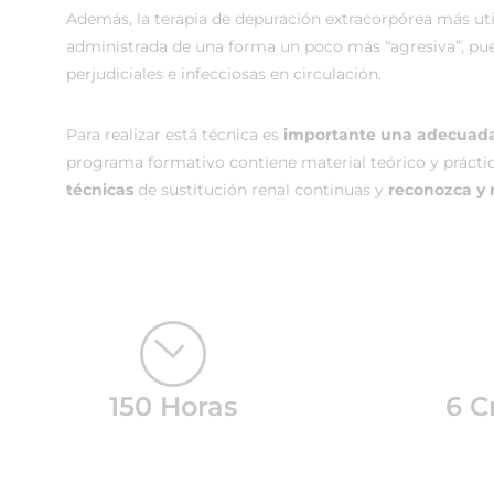
Además, la terapia de depuración extracorpórea más uti
administrada de una forma un poco más “agresiva”, pues
perjudiciales e infecciosas en circulación.
Para realizar está técnica es
importante una adecuada
programa formativo contiene material teórico y prácti
técnicas
de sustitución renal continuas y
reconozca y 
150 Horas
6 C