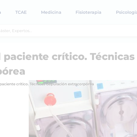
a
TCAE
Medicina
Fisioterapia
Psicologí
 paciente crítico. Técnicas
pórea
 paciente crítico. Técnicas depuración extracorpórea