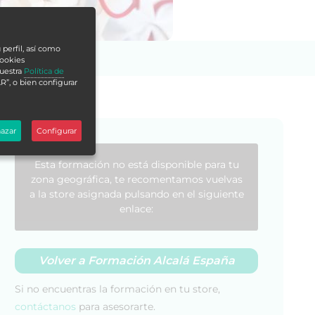
 perfil, así como
cookies
nuestra
Política de
R”, o bien configurar
azar
Configurar
Esta formación no está disponible para tu
zona geográfica, te recomentamos vuelvas
a la store asignada pulsando en el siguiente
enlace:
Volver a Formación Alcalá España
Si no encuentras la formación en tu store,
contáctanos
para asesorarte.