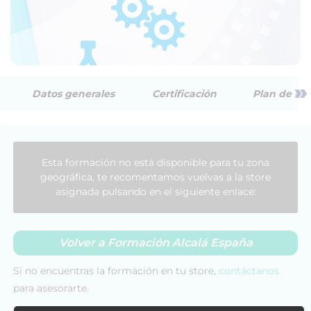
»
Datos generales
Certificación
Plan de est
Esta formación no está disponible para tu zona
geográfica, te recomentamos vuelvas a la store
asignada pulsando en el siguiente enlace:
Volver a Formación Alcalá España
Si no encuentras la formación en tu store,
contáctanos
para asesorarte.