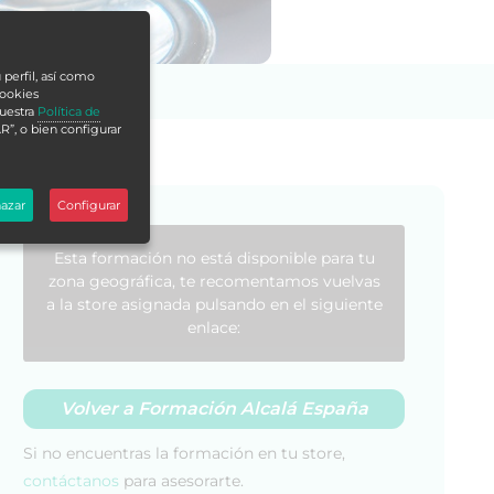
 perfil, así como
cookies
nuestra
Política de
R”, o bien configurar
azar
Configurar
Esta formación no está disponible para tu
zona geográfica, te recomentamos vuelvas
a la store asignada pulsando en el siguiente
enlace:
Volver a Formación Alcalá España
Si no encuentras la formación en tu store,
contáctanos
para asesorarte.