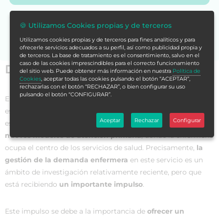
Si no encuentras la formación en tu store,
contáctanos
🍪 Utilizamos Cookies propias y de terceros
para asesorarte.
Utilizamos cookies propias y de terceros para fines analíticos y para
ofrecerle servicios adecuados a su perfil, así como publicidad propia y
de terceros. La base de tratamiento es el consentimiento, salvo en el
caso de las cookies imprescindibles para el correcto funcionamiento
Datos generales
del sitio web. Puede obtener más información en nuestra
Política de
Cookies
, aceptar todas las cookies pulsando el botón “ACEPTAR”,
rechazarlas con el botón “RECHAZAR”, o bien configurar su uso
pulsando el botón “CONFIGURAR”.
En
la sociedad contemporánea
, los problemas actuales y
esperados, como el envejecimiento o el mayor énfasis en el
Aceptar
Rechazar
Configurar
estilo de vida saludable, conllevan a los países a desarrollar
nuevos modelos de atención primaria
, donde la enfermería
ocupa el centro de los servicios de salud. Precisamente,
la
gestión de la demanda enfermera
en este servicio es un
ámbito de investigación relativamente reciente, pero que
está recibiendo
un importante impulso
.
Este impulso se debe a la importancia de
ofrecer un