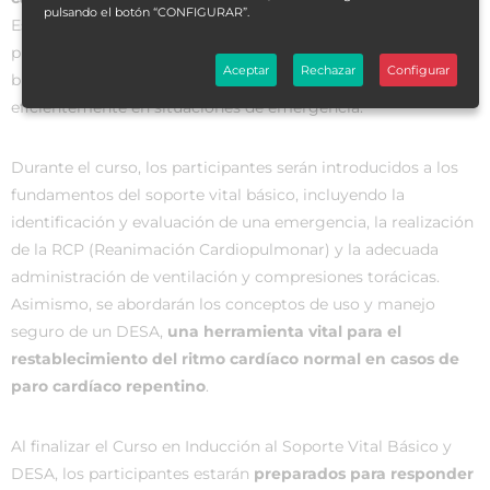
pulsando el botón “CONFIGURAR”.
Este curso está especialmente diseñado para capacitar a los
profesionales de la salud y al público en general,
Aceptar
Rechazar
Configurar
brindándoles las habilidades necesarias para responder
eficientemente en situaciones de emergencia.
Durante el curso, los participantes serán introducidos a los
fundamentos del soporte vital básico, incluyendo la
identificación y evaluación de una emergencia, la realización
de la RCP (Reanimación Cardiopulmonar) y la adecuada
administración de ventilación y compresiones torácicas.
Asimismo, se abordarán los conceptos de uso y manejo
seguro de un DESA,
una herramienta vital para el
restablecimiento del ritmo cardíaco normal en casos de
paro cardíaco repentino
.
Al finalizar el Curso en Inducción al Soporte Vital Básico y
DESA, los participantes estarán
preparados para responder