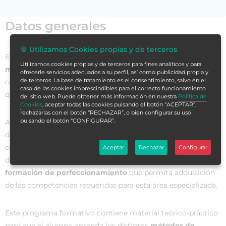
Datos generales
🍪 Utilizamos Cookies propias y de terceros
El
área quirúrgica
, por naturaleza,
es compleja, incierta y
Utilizamos cookies propias y de terceros para fines analíticos y para
muy influenciada por los avances
de la ciencia, la
ofrecerle servicios adecuados a su perfil, así como publicidad propia y
de terceros. La base de tratamiento es el consentimiento, salvo en el
complejidad de las técnicas utilizas y el avance tecnológico
caso de las cookies imprescindibles para el correcto funcionamiento
que se produce de manera constante.
del sitio web. Puede obtener más información en nuestra
Política de
Cookies
, aceptar todas las cookies pulsando el botón “ACEPTAR”,
rechazarlas con el botón “RECHAZAR”, o bien configurar su uso
pulsando el botón “CONFIGURAR”.
Además, los cambios demográficos, el aumento de la
demanda de la población en criterios de salud y la
contribución de la enfermería al cuidado de la salud dentro
Aceptar
Rechazar
Configurar
de un amplio equipo interdisciplinar, hacen necesario
una
formación de perfeccionamiento
que permita adquisición
de las competencias requeridas para esta área especializada.
Este programa formativo contiene material teórico-práctico
para que el alumno aprenda los distintos
métodos de