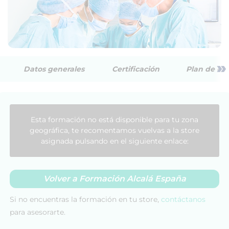
»
Datos generales
Certificación
Plan de est
Esta formación no está disponible para tu zona
geográfica, te recomentamos vuelvas a la store
asignada pulsando en el siguiente enlace:
Volver a Formación Alcalá España
Si no encuentras la formación en tu store,
contáctanos
para asesorarte.