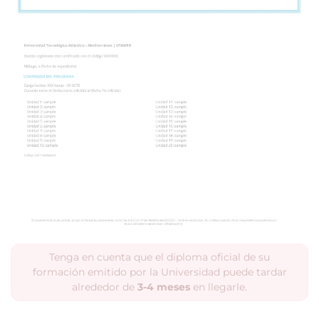
Tenga en cuenta que el diploma oficial de su
formación emitido por la Universidad puede tardar
alrededor de
3-4 meses
en llegarle.