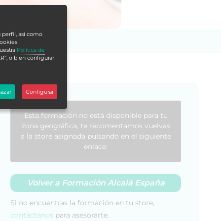
 perfil, así como
cookies
nuestra
Política de
R”, o bien configurar
azar
Configurar
Esta formación no está disponible para tu
zona geográfica, te recomentamos vuelvas
a la store asignada pulsando en el siguiente
enlace:
Volver a Formación Alcalá España
Si no encuentras la formación en tu store,
contáctanos
para asesorarte.