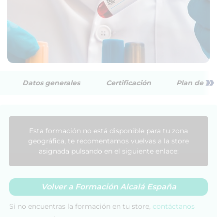
»
Datos generales
Certificación
Plan de est
Esta formación no está disponible para tu zona
geográfica, te recomentamos vuelvas a la store
asignada pulsando en el siguiente enlace:
Volver a Formación Alcalá España
Si no encuentras la formación en tu store,
contáctanos