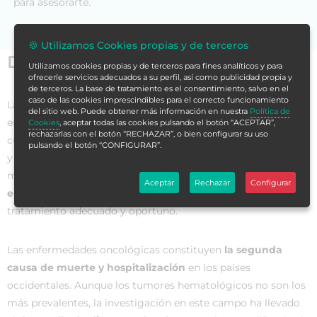
para asesorarte.
🍪 Utilizamos Cookies propias y de terceros
Datos generales
Utilizamos cookies propias y de terceros para fines analíticos y para
ofrecerle servicios adecuados a su perfil, así como publicidad propia y
de terceros. La base de tratamiento es el consentimiento, salvo en el
caso de las cookies imprescindibles para el correcto funcionamiento
La
hematología oncológica
se dedica al estudio de
del sitio web. Puede obtener más información en nuestra
Política de
enfermedades neoplásicas del sistema sanguíneo. Nuestro
Cookies
, aceptar todas las cookies pulsando el botón “ACEPTAR”,
rechazarlas con el botón “RECHAZAR”, o bien configurar su uso
cuerpo tiene finos mecanismos para controlar la producción
pulsando el botón “CONFIGURAR”.
y destrucción de todas las células, pero cuando uno de estos
mecanismos falla, se producen los cánceres. En este sentido,
Aceptar
Rechazar
Configurar
el diagnóstico hematológico es esencial
para planear un
tratamiento adecuado y oportuno.
Las enfermedades oncológicas constituyen
la segunda
causa de muerte y hospitalización
en los países
occidentales. Aunque los tumores hematológicos no son los
más prevalentes, la investigación en este campo ha llevado