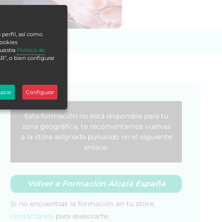
 perfil, así como
cookies
nuestra
Política de
R”, o bien configurar
azar
Configurar
Esta formación no está disponible para tu
zona geográfica, te recomentamos vuelvas
a la store asignada pulsando en el siguiente
enlace:
Volver a Formación Alcalá España
Si no encuentras la formación en tu store,
contáctanos
para asesorarte.