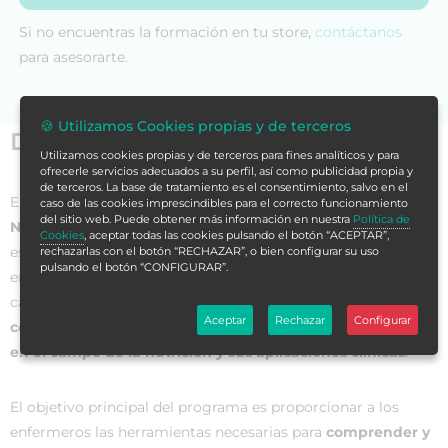
Si no encuentras la formación en tu store,
contáctanos
para asesorarte.
🍪 Utilizamos Cookies propias y de terceros
Datos generales
Utilizamos cookies propias y de terceros para fines analíticos y para
ofrecerle servicios adecuados a su perfil, así como publicidad propia y
de terceros. La base de tratamiento es el consentimiento, salvo en el
El
Máster de Formación Permanente en Avances de
caso de las cookies imprescindibles para el correcto funcionamiento
del sitio web. Puede obtener más información en nuestra
Política de
Nutrición Clínica para Enfermería
es un programa de
Cookies
, aceptar todas las cookies pulsando el botón “ACEPTAR”,
estudios diseñado para brindar a los profesionales de
rechazarlas con el botón “RECHAZAR”, o bien configurar su uso
pulsando el botón “CONFIGURAR”.
enfermería una formación avanzada y actualizada en el
campo de la
nutrición clínica
. Este máster ofrece
Aceptar
Rechazar
Configurar
conocimientos teóricos sobre los avances más recientes
en el campo de la nutrición y sus aplicaciones clínicas
.
El objetivo principal del programa es proporcionar a los
enfermeros las herramientas necesarias para
comprender y