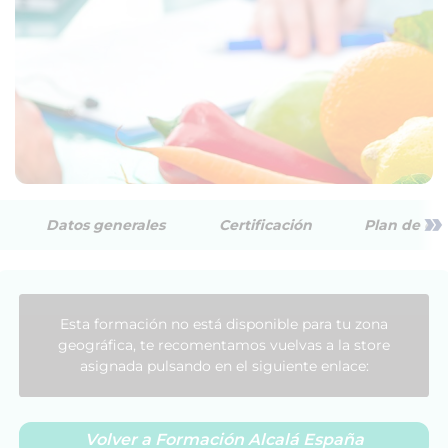
»
Datos generales
Certificación
Plan de est
Esta formación no está disponible para tu zona
geográfica, te recomentamos vuelvas a la store
asignada pulsando en el siguiente enlace:
Volver a Formación Alcalá España