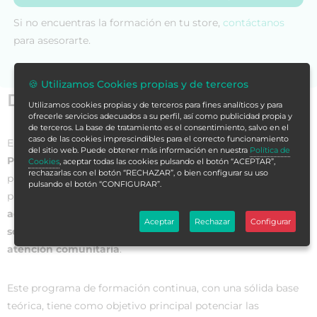
Si no encuentras la formación en tu store,
contáctanos
para asesorarte.
🍪 Utilizamos Cookies propias y de terceros
Datos generales
Utilizamos cookies propias y de terceros para fines analíticos y para
ofrecerle servicios adecuados a su perfil, así como publicidad propia y
de terceros. La base de tratamiento es el consentimiento, salvo en el
caso de las cookies imprescindibles para el correcto funcionamiento
El
Máster de Formación Permanente en Cuidados
del sitio web. Puede obtener más información en nuestra
Política de
Primarios y Atención Comunitaria Enfermera
es un
Cookies
, aceptar todas las cookies pulsando el botón “ACEPTAR”,
rechazarlas con el botón “RECHAZAR”, o bien configurar su uso
programa académico avanzado diseñado para ofrecer a
pulsando el botón “CONFIGURAR”.
profesionales de la enfermería una oportunidad única de
adquirir conocimientos especializados y competencias
Aceptar
Rechazar
Configurar
sólidas en el ámbito de los cuidados primarios y la
atención comunitaria
.
Este programa de formación continua, con una sólida base
teórica, tiene como objetivo principal potenciar las