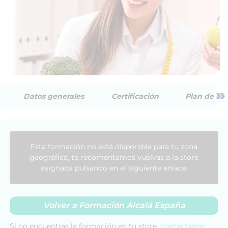
»
Datos generales
Certificación
Plan de est
Esta formación no está disponible para tu zona
geográfica, te recomentamos vuelvas a la store
asignada pulsando en el siguiente enlace:
Volver a Formación Alcalá España
Si no encuentras la formación en tu store,
contáctanos