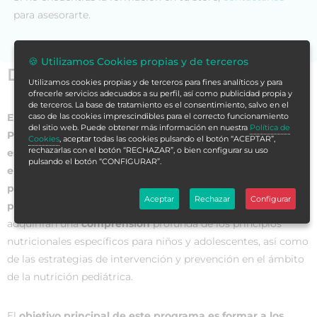
para asesorarte.
🍪 Utilizamos Cookies propias y de terceros
Datos generales
Utilizamos cookies propias y de terceros para fines analíticos y para
ofrecerle servicios adecuados a su perfil, así como publicidad propia y
de terceros. La base de tratamiento es el consentimiento, salvo en el
caso de las cookies imprescindibles para el correcto funcionamiento
El Máster de Formación Permanente en Nutrición
del sitio web. Puede obtener más información en nuestra
Política de
Pediátrica para Enfermería
es un
programa académico
Cookies
, aceptar todas las cookies pulsando el botón “ACEPTAR”,
rechazarlas con el botón “RECHAZAR”, o bien configurar su uso
especializado
que proporciona a los
profesionales de
pulsando el botón “CONFIGURAR”.
enfermería los conocimientos y habilidades necesarios
para abordar de manera eficaz la nutrición en pacientes
Aceptar
Rechazar
Configurar
pediátricos
. A lo largo de este máster, los estudiantes
adquirirán una
comprensión
profunda de los principios
nutricionales específicos para niños y adolescentes, así como
de las estrategias de intervención y prevención en el ámbito
de la nutrición pediátrica.
El
objetivo principal de este programa es formar a los