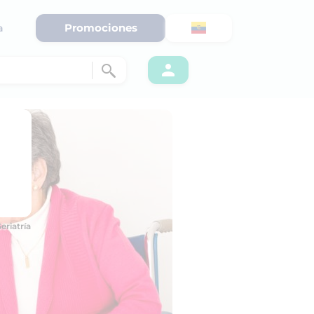
Promociones
a
riatría