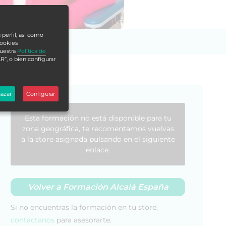
 perfil, así como
cookies
nuestra
Política de
R”, o bien configurar
azar
Configurar
Esta formación no está disponible para tu
zona geográfica, te recomentamos vuelvas
a la store asignada pulsando en el siguiente
enlace:
Volver a Formación Alcalá España
Si no encuentras la formación en tu store,
contáctanos
para asesorarte.