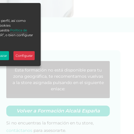
 perfil, así como
cookies
nuestra
Política de
R”, o bien configurar
azar
Configurar
Esta formación no está disponible para tu
zona geográfica, te recomentamos vuelvas
a la store asignada pulsando en el siguiente
enlace:
Volver a Formación Alcalá España
Si no encuentras la formación en tu store,
contáctanos
para asesorarte.