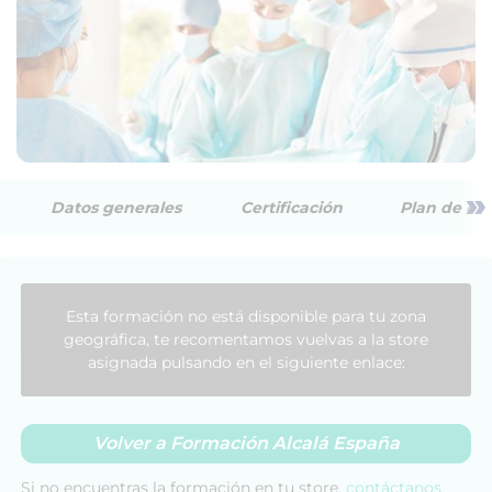
»
Datos generales
Certificación
Plan de est
Esta formación no está disponible para tu zona
geográfica, te recomentamos vuelvas a la store
asignada pulsando en el siguiente enlace:
Volver a Formación Alcalá España
Si no encuentras la formación en tu store,
contáctanos