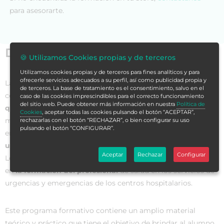
para asesorarte.
Datos generales
🍪 Utilizamos Cookies propias y de terceros
Utilizamos cookies propias y de terceros para fines analíticos y para
ofrecerle servicios adecuados a su perfil, así como publicidad propia y
La
atención médica integral
parte desde el primer contacto
de terceros. La base de tratamiento es el consentimiento, salvo en el
con el servicio de urgencias, donde
la urgencia médico-
caso de las cookies imprescindibles para el correcto funcionamiento
del sitio web. Puede obtener más información en nuestra
Política de
quirúrgica
es primordial en la evolución del paciente
Cookies
, aceptar todas las cookies pulsando el botón “ACEPTAR”,
mismo. Una urgencia médico-quirúrgica es aquella situación
rechazarlas con el botón “RECHAZAR”, o bien configurar su uso
pulsando el botón “CONFIGURAR”.
en la que
es necesario operar al paciente con carácter
urgente
, ya que si no se opera, su vida corre grave peligro.
Aceptar
Rechazar
Configurar
Lo cierto es que, en este ámbito, es importante hacer énfasis
en
la formación del profesional
de salud en los servicios de
urgencias y emergencias de los centros hospitalarios.
Este programa formativo contiene un amplio material
teórico y práctico que tiene el objetivo de brindar al alumno