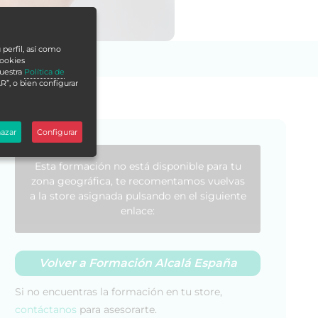
 perfil, así como
cookies
nuestra
Política de
R”, o bien configurar
azar
Configurar
Esta formación no está disponible para tu
zona geográfica, te recomentamos vuelvas
a la store asignada pulsando en el siguiente
enlace:
Volver a Formación Alcalá España
Si no encuentras la formación en tu store,
contáctanos
para asesorarte.