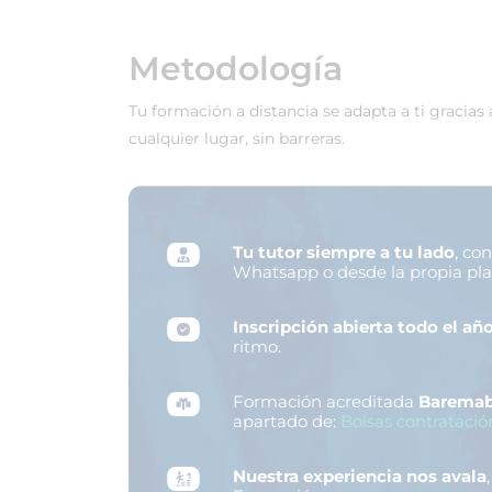
Metodología
Tu formación a distancia se adapta a ti gracias
cualquier lugar, sin barreras.
Tu tutor siempre a tu lado
, co
Whatsapp o desde la propia pl
Inscripción abierta todo el añ
ritmo.
Formación acreditada
Baremab
apartado de:
Bolsas contratació
Nuestra experiencia nos avala