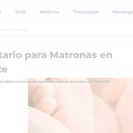
a
TCAE
Medicina
Fisioterapia
Psicologí
itario para Matronas en
te
cialista Universitario para Matronas en Atención a la Gestante