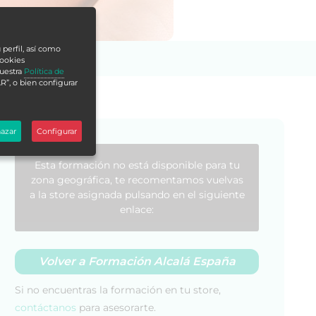
 perfil, así como
cookies
nuestra
Política de
R”, o bien configurar
azar
Configurar
Esta formación no está disponible para tu
zona geográfica, te recomentamos vuelvas
a la store asignada pulsando en el siguiente
enlace:
Volver a Formación Alcalá España
Si no encuentras la formación en tu store,
contáctanos
para asesorarte.