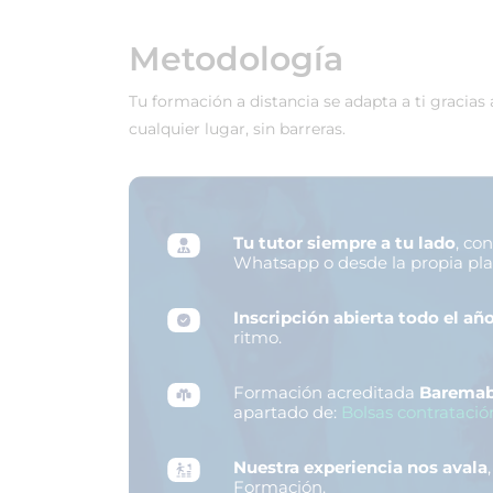
Metodología
Tu formación a distancia se adapta a ti gracias
cualquier lugar, sin barreras.
Tu tutor siempre a tu lado
, co
Whatsapp o desde la propia pl
Inscripción abierta todo el añ
ritmo.
Formación acreditada
Baremab
apartado de:
Bolsas contratació
Nuestra experiencia nos avala
Formación.