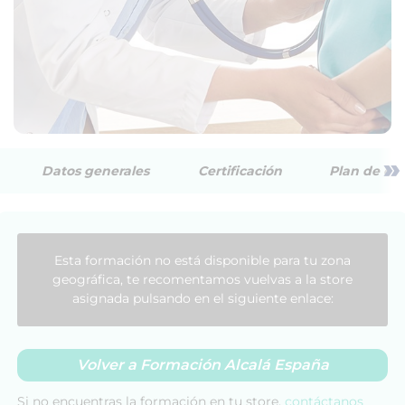
»
Datos generales
Certificación
Plan de est
Esta formación no está disponible para tu zona
geográfica, te recomentamos vuelvas a la store
asignada pulsando en el siguiente enlace:
Volver a Formación Alcalá España
Si no encuentras la formación en tu store,
contáctanos