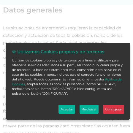
Datos generales
Las situaciones de emergencia requieren la capacidad de
detección y actuación de toda la población, no solo de los
profesionales de la salud. Sería ideal que
todos los
ciudadanos estuviesen formados en primeros auxilios
o
🍪 Utilizamos Cookies propias y de terceros
supiesen algunas técnicas o maniobras de reanimación para
Utilizamos cookies propias y de terceros para fines analíticos y para
que, en caso de emergencias sanitarias, pudiesen echar una
ofrecerle servicios adecuados a su perfil, así como publicidad propia y
de terceros. La base de tratamiento es el consentimiento, salvo en el
mano hasta que llegasen los profesionales de la salud.
caso de las cookies imprescindibles para el correcto funcionamiento
del sitio web. Puede obtener más información en nuestra
Política de
Cookies
, aceptar todas las cookies pulsando el botón “ACEPTAR”,
Una
parada cardíaca o cardiorrespiratoria
le puede ocurrir
rechazarlas con el botón “RECHAZAR”, o bien configurar su uso
pulsando el botón “CONFIGURAR”.
a cualquiera en el momento en el que menos se imagine. Y,
por ello, es imprescindible que
todas las personas estén
Aceptar
Rechazar
Configurar
formadas en soporte vital básico y en desfibrilación
semiautomática
, sobre todo si tenemos en cuenta que la
mayor parte de las paradas cardiorrespiratorias ocurren fuera