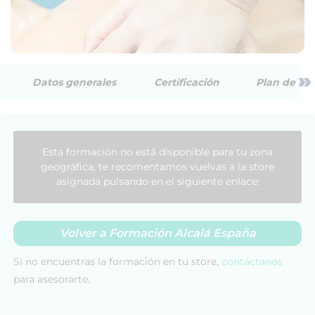
»
Datos generales
Certificación
Plan de est
Esta formación no está disponible para tu zona
geográfica, te recomentamos vuelvas a la store
asignada pulsando en el siguiente enlace:
Volver a Formación Alcalá España
Si no encuentras la formación en tu store,
contáctanos
para asesorarte.