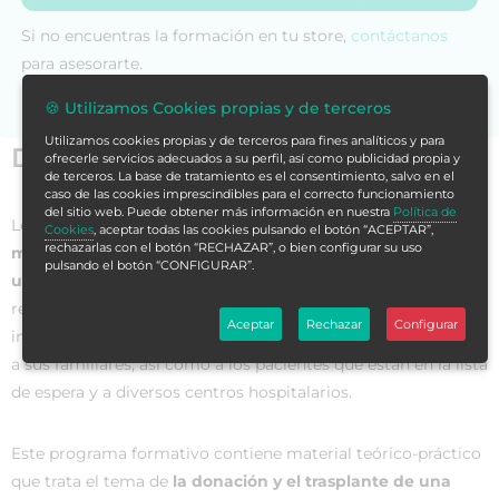
Si no encuentras la formación en tu store,
contáctanos
para asesorarte.
🍪 Utilizamos Cookies propias y de terceros
Utilizamos cookies propias y de terceros para fines analíticos y para
Datos generales
ofrecerle servicios adecuados a su perfil, así como publicidad propia y
de terceros. La base de tratamiento es el consentimiento, salvo en el
caso de las cookies imprescindibles para el correcto funcionamiento
del sitio web. Puede obtener más información en nuestra
Política de
Los
trasplantes de órganos y tejidos son,
probablemente,
el
Cookies
, aceptar todas las cookies pulsando el botón “ACEPTAR”,
rechazarlas con el botón “RECHAZAR”, o bien configurar su uso
mejor ejemplo de actividad médica coordinada dentro de
pulsando el botón “CONFIGURAR”.
un sistema sanitario
. Esto se debe a que, cada vez que se
realiza un trasplante, se activa un minucioso operativo que
Aceptar
Rechazar
Configurar
involucra a decenas de profesionales de la salud, al donante y
a sus familiares, así como a los pacientes que están en la lista
de espera y a diversos centros hospitalarios.
Este programa formativo contiene material teórico-práctico
que trata el tema de
la donación y el trasplante de una