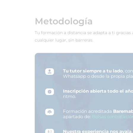
Metodología
Tu formación a distancia se adapta a ti gracias
cualquier lugar, sin barreras.
Tu tutor siempre a tu lado
, co
Whatsapp o desde la propia pl
Inscripción abierta todo el añ
ritmo.
Formación acreditada
Baremab
apartado de:
Bolsas contratació
Nuestra experiencia nos avala