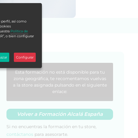
 perfil, así como
cookies
nuestra
Política de
R”, o bien configurar
azar
Configurar
Esta formación no está disponible para tu
zona geográfica, te recomentamos vuelvas
a la store asignada pulsando en el siguiente
enlace:
Volver a Formación Alcalá España
Si no encuentras la formación en tu store,
contáctanos
para asesorarte.