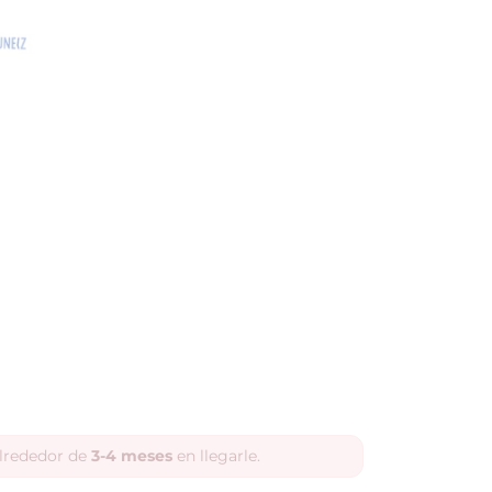
alrededor de
3-4 meses
en llegarle.