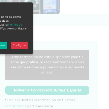
 perfil, así como
cookies
nuestra
Política de
R”, o bien configurar
azar
Configurar
Esta formación no está disponible para tu
zona geográfica, te recomentamos vuelvas
a la store asignada pulsando en el siguiente
enlace:
Volver a Formación Alcalá España
Si no encuentras la formación en tu store,
contáctanos
para asesorarte.