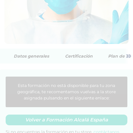
»
Datos generales
Certificación
Plan de est
Esta formación no está disponible para tu zona
geográfica, te recomentamos vuelvas a la store
asignada pulsando en el siguiente enlace:
Volver a Formación Alcalá España
Si no encuentras la formación en tu store,
contáctanos