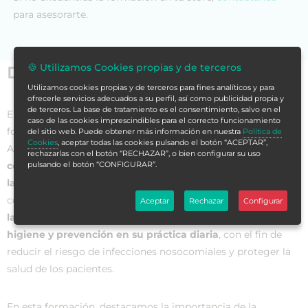
para asesorarte.
🍪 Utilizamos Cookies propias y de terceros
Datos generales
Utilizamos cookies propias y de terceros para fines analíticos y para
ofrecerle servicios adecuados a su perfil, así como publicidad propia y
de terceros. La base de tratamiento es el consentimiento, salvo en el
El
Curso Universitario en Profilaxis Antiinfecciosa
es una
caso de las cookies imprescindibles para el correcto funcionamiento
formación especializada dirigida a Técnicos en Cuidados
del sitio web. Puede obtener más información en nuestra
Política de
Cookies
, aceptar todas las cookies pulsando el botón “ACEPTAR”,
Auxiliares de Enfermería (TCAE) que buscan
adquirir
rechazarlas con el botón “RECHAZAR”, o bien configurar su uso
pulsando el botón “CONFIGURAR”.
conocimientos y habilidades en la prevención y control de
las infecciones en el ámbito sanitario
. Este curso tiene
como objetivo principal
proporcionar a los profesionales
Aceptar
Rechazar
Configurar
las herramientas necesarias para aplicar medidas de
higiene y prevención en su práctica diaria
, con el fin de
reducir el riesgo de infecciones nosocomiales y proteger la
salud de los pacientes.
En esta formación, destacamos la importancia de la