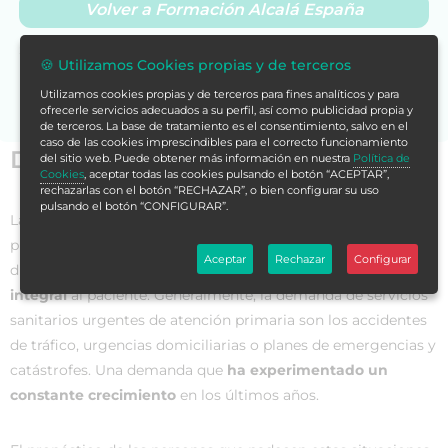
Volver a Formación Alcalá España
Si no encuentras la formación en tu store,
contáctanos
🍪 Utilizamos Cookies propias y de terceros
para asesorarte.
Utilizamos cookies propias y de terceros para fines analíticos y para
ofrecerle servicios adecuados a su perfil, así como publicidad propia y
de terceros. La base de tratamiento es el consentimiento, salvo en el
caso de las cookies imprescindibles para el correcto funcionamiento
Datos generales
del sitio web. Puede obtener más información en nuestra
Política de
Cookies
, aceptar todas las cookies pulsando el botón “ACEPTAR”,
rechazarlas con el botón “RECHAZAR”, o bien configurar su uso
pulsando el botón “CONFIGURAR”.
La
atención en los servicios de urgencias
en atención
primaria está desarrollada por profesionales de diferentes
Aceptar
Rechazar
Configurar
disciplinas que trabajan para el
diagnóstico y tratamiento
integral
al paciente. Generalmente, la demanda de servicios
sanitarios urgentes de atención primaria son los accidentes
de tráfico, urgencias domiciliarias o planes de emergencias y
catástrofes. Una demanda que
ha experimentado un
constante crecimiento
en los últimos años.