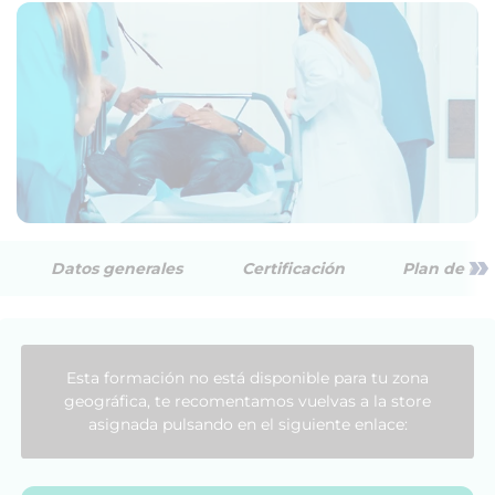
»
Datos generales
Certificación
Plan de est
Esta formación no está disponible para tu zona
geográfica, te recomentamos vuelvas a la store
asignada pulsando en el siguiente enlace: