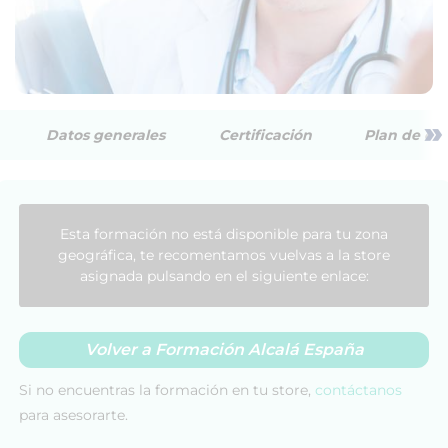
»
Datos generales
Certificación
Plan de est
Esta formación no está disponible para tu zona
geográfica, te recomentamos vuelvas a la store
asignada pulsando en el siguiente enlace:
Volver a Formación Alcalá España
Si no encuentras la formación en tu store,
contáctanos
para asesorarte.