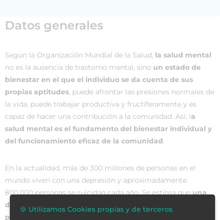
Datos generales
Según la Organización Mundial de la Salud,
la salud mental
no es la ausencia de trastorno mental, sino
un estado de
bienestar en el que el individuo se da cuenta de sus
propias aptitudes
, puede afrontar las presiones normales de
la vida, puede trabajar productiva y fructíferamente y es
capaz de hacer una contribución a la comunidad. Así, l
a
salud mental es el fundamento del bienestar individual y
del funcionamiento eficaz de la comunidad
.
En la actualidad, más de 300 millones de personas en el
mundo viven con una depresión y aproximadamente
800.000 personas se suicidan cada año. Se estima que
una
de cada cuatro personas en el mundo tendrá un
🍪 Utilizamos Cookies propias y de terceros
problema de salud mental
.