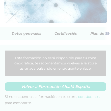
»
Datos generales
Certificación
Plan de est
Esta formación no está disponible para tu zona
geográfica, te recomentamos vuelvas a la store
asignada pulsando en el siguiente enlace:
Volver a Formación Alcalá España
Si no encuentras la formación en tu store,
contáctanos
para asesorarte.