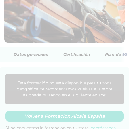
»
Datos generales
Certificación
Plan de est
Esta formación no está disponible para tu zona
geográfica, te recomentamos vuelvas a la store
asignada pulsando en el siguiente enlace:
Volver a Formación Alcalá España
Si no encuentras la formación en tu store,
contáctanos