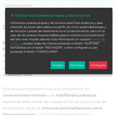
para asesorarte.
🍪 Utilizamos Cookies propias y de terceros
Utilizamos cookies propias y de terceros para fines analíticos y para
Datos generales
ofrecerle servicios adecuados a su perfil, así como publicidad propia y
de terceros. La base de tratamiento es el consentimiento, salvo en el
caso de las cookies imprescindibles para el correcto funcionamiento
del sitio web. Puede obtener más información en nuestra
Política de
El Experto Universitario en Soporte Vital para Técnicos en
Cookies
, aceptar todas las cookies pulsando el botón “ACEPTAR”,
rechazarlas con el botón “RECHAZAR”, o bien configurar su uso
Emergencias Sanitarias
es un programa académico
pulsando el botón “CONFIGURAR”.
diseñado para formar a profesionales de la salud en el
manejo de situaciones de emergencia que requieran técnicas
Aceptar
Rechazar
Configurar
de
reanimación cardiopulmonar avanzada
y otras medidas
de
soporte vital
.
Este programa proporciona a los estudiantes los
conocimientos teóricos
y las
habilidades prácticas
necesarias para actuar de manera eficaz en situaciones de
emergencia, tanto en
entornos prehospitalarios como
intrahospitalarios
. Los participantes aprenderán a