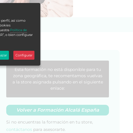
 perfil, así como
cookies
nuestra
Política de
R”, o bien configurar
azar
Configurar
Esta formación no está disponible para tu
zona geográfica, te recomentamos vuelvas
a la store asignada pulsando en el siguiente
enlace:
Volver a Formación Alcalá España
Si no encuentras la formación en tu store,
contáctanos
para asesorarte.