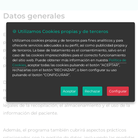
Datos generales
🍪 Utilizamos Cookies propias y de terceros
El Curso de Protección de Datos del Paciente es un
Utilizamos cookies propias y de terceros para fines analíticos y para
programa de formación diseñado para dotar a los
ofrecerle servicios adecuados a su perfil, así como publicidad propia y
profesionales de la salud de las herramientas y
de terceros. La base de tratamiento es el consentimiento, salvo en el
caso de las cookies imprescindibles para el correcto funcionamiento
conocimientos necesarios para proteger la información
del sitio web. Puede obtener más información en nuestra
Política de
personal y médica de sus pacientes.
Cookies
, aceptar todas las cookies pulsando el botón “ACEPTAR”,
rechazarlas con el botón “RECHAZAR”, o bien configurar su uso
pulsando el botón “CONFIGURAR”.
Durante el curso, los estudiantes aprenderán sobre las leyes y
regulaciones relacionadas con la protección de datos. Los
Aceptar
Rechazar
Configurar
estudiantes también explorarán las implicaciones éticas y
legales de la recopilación, el almacenamiento y el uso de la
información del paciente.
Además, el programa también cubrirá aspectos prácticos
relacionados con la gestión de datos, incluyendo las medidas