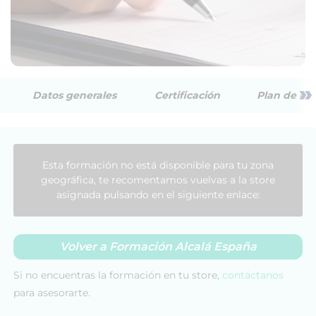
»
Datos generales
Certificación
Plan de est
Esta formación no está disponible para tu zona
geográfica, te recomentamos vuelvas a la store
asignada pulsando en el siguiente enlace:
Volver a Formación Alcalá España
Si no encuentras la formación en tu store,
contáctanos
para asesorarte.