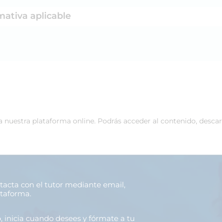
mativa aplicable
 a nuestra plataforma online. Podrás acceder al contenido, desca
ntacta con el tutor mediante email,
ataforma.
o
, inicia cuando desees y fórmate a tu