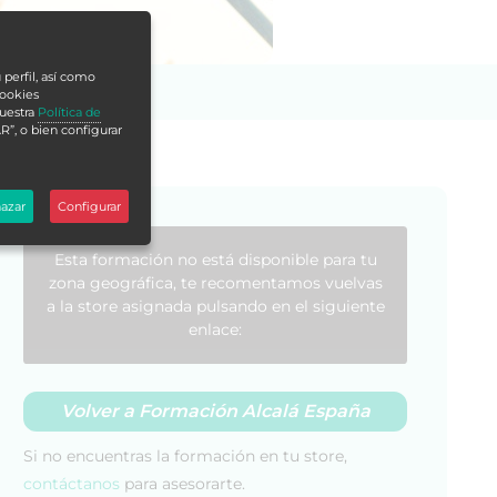
 perfil, así como
cookies
nuestra
Política de
R”, o bien configurar
azar
Configurar
Esta formación no está disponible para tu
zona geográfica, te recomentamos vuelvas
a la store asignada pulsando en el siguiente
enlace:
Volver a Formación Alcalá España
Si no encuentras la formación en tu store,
contáctanos
para asesorarte.