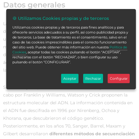
Datos generales
🍪 Utilizamos Cookies propias y de terceros
La
biología molecular
es la ciencia que se dedica al estudio
Utilizamos cookies propias y de terceros para fines analíticos y para
de los
procesos que se desarrollan en los seres vivos,
desde
ofrecerle servicios adecuados a su perfil, así como publicidad propia y
de terceros. La base de tratamiento es el consentimiento, salvo en el
un punto de vista ultraestructural. El origen de la biología
caso de las cookies imprescindibles para el correcto funcionamiento
molecular data de
principios de 1940
, donde Avery
del sitio web. Puede obtener más información en nuestra
Política de
Cookies
, aceptar todas las cookies pulsando el botón “ACEPTAR”,
demuestra que la transformación bacteriana depende del
rechazarlas con el botón “RECHAZAR”, o bien configurar su uso
ácido desoxirribonucleico o ADN, capaz de acarrear consigo
pulsando el botón “CONFIGURAR”.
la información genética.
Aceptar
Rechazar
Configurar
Sin embargo, a partir de los estudios radiológicos llevados a
cabo por Franklin y Williams, Watson y Crick proponen la
estructura molecular del ADN. La información contenida en
el ADN fue descifrada en 1996 por Nirenberg, Ochoa y
Khorana, que descubrieron el código genético.
Posteriormente, en los años 70, Sanger, Barrel, Maxam y
Gilbert desarrollaron
diferentes métodos de secuenciación