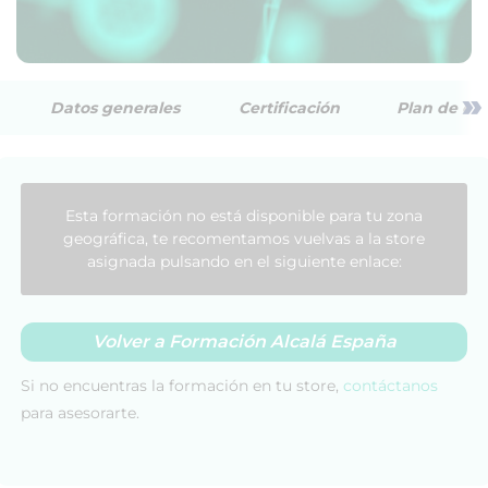
»
Datos generales
Certificación
Plan de est
Esta formación no está disponible para tu zona
geográfica, te recomentamos vuelvas a la store
asignada pulsando en el siguiente enlace:
Volver a Formación Alcalá España
Si no encuentras la formación en tu store,
contáctanos
para asesorarte.