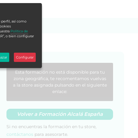
 perfil, así como
cookies
nuestra
Política de
R”, o bien configurar
azar
Configurar
Esta formación no está disponible para tu
zona geográfica, te recomentamos vuelvas
a la store asignada pulsando en el siguiente
enlace:
Volver a Formación Alcalá España
Si no encuentras la formación en tu store,
contáctanos
para asesorarte.