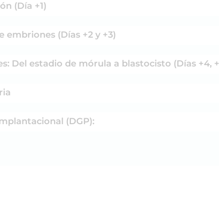
ón (Día +1)
e embriones (Días +2 y +3)
: Del estadio de mórula a blastocisto (Días +4, +
ria
implantacional (DGP):