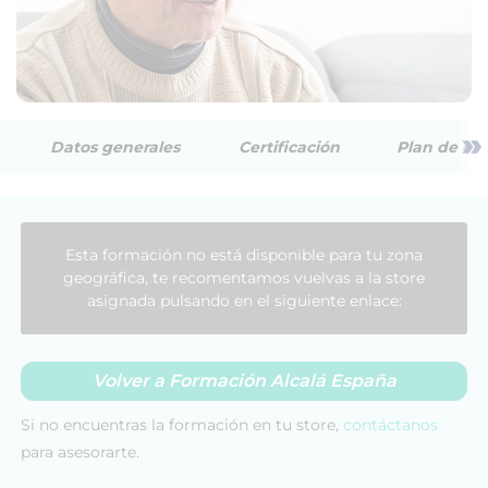
»
Datos generales
Certificación
Plan de est
Esta formación no está disponible para tu zona
geográfica, te recomentamos vuelvas a la store
asignada pulsando en el siguiente enlace:
Volver a Formación Alcalá España
Si no encuentras la formación en tu store,
contáctanos
para asesorarte.