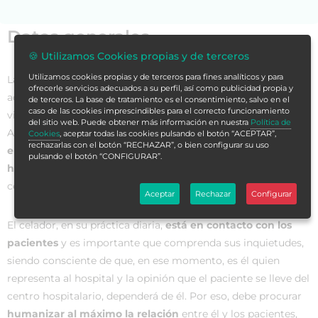
Datos generales
🍪 Utilizamos Cookies propias y de terceros
Utilizamos cookies propias y de terceros para fines analíticos y para
La humanización es un proceso mediante el cual se
ofrecerle servicios adecuados a su perfil, así como publicidad propia y
adquieren
rasgos típicos del ser humano
, desde el punto de
de terceros. La base de tratamiento es el consentimiento, salvo en el
caso de las cookies imprescindibles para el correcto funcionamiento
vista biológico, antropológico, espiritual, racional y social.
del sitio web. Puede obtener más información en nuestra
Política de
Aplicada a los cuidados, esta humanización es
la interacción
Cookies
, aceptar todas las cookies pulsando el botón “ACEPTAR”,
rechazarlas con el botón “RECHAZAR”, o bien configurar su uso
entre los conocimientos de la ciencia y los valores del ser
pulsando el botón “CONFIGURAR”.
humano
para poder establecer una asistencia con calidad
centrada en el individuo, a través de un vínculo.
Aceptar
Rechazar
Configurar
El celador, en su práctica diaria,
está en contacto con los
pacientes
y es importante que comprenda sus inquietudes,
siendo consciente de que, en ese momento, es él quien
representa al hospital y la opinión que el paciente se lleve del
centro hospitalario, dependerá de él. Por eso, debe procurar
humanizar al máximo la relación
entre él y los pacientes,