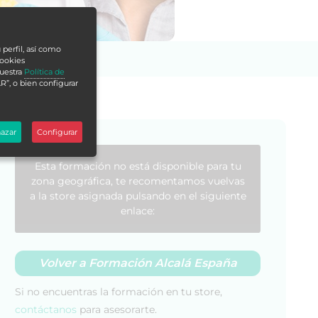
 perfil, así como
cookies
nuestra
Política de
R”, o bien configurar
azar
Configurar
Esta formación no está disponible para tu
zona geográfica, te recomentamos vuelvas
a la store asignada pulsando en el siguiente
enlace:
Volver a Formación Alcalá España
Si no encuentras la formación en tu store,
contáctanos
para asesorarte.