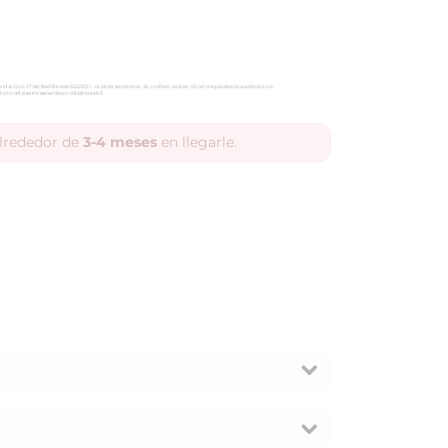
alrededor de
3-4 meses
en llegarle.