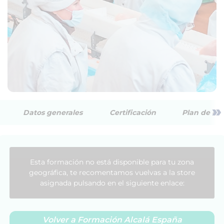
»
Datos generales
Certificación
Plan de est
Esta formación no está disponible para tu zona
geográfica, te recomentamos vuelvas a la store
asignada pulsando en el siguiente enlace:
Volver a Formación Alcalá España