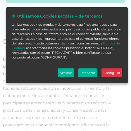
Si no encuentras la formación en tu store,
contáctanos
🍪 Utilizamos Cookies propias y de terceros
para asesorarte.
Utilizamos cookies propias y de terceros para fines analíticos y para
ofrecerle servicios adecuados a su perfil, así como publicidad propia y
de terceros. La base de tratamiento es el consentimiento, salvo en el
caso de las cookies imprescindibles para el correcto funcionamiento
Datos generales
del sitio web. Puede obtener más información en nuestra
Política de
Cookies
, aceptar todas las cookies pulsando el botón “ACEPTAR”,
rechazarlas con el botón “RECHAZAR”, o bien configurar su uso
pulsando el botón “CONFIGURAR”.
El Curso en Sistemas de Acondicionamiento y Elaboración
de los Alimentos
es una formación académica diseñada para
Aceptar
Rechazar
Configurar
brindar a los estudiantes los conocimientos y habilidades
necesarios para comprender y aplicar los principios y
técnicas relacionados con el acondicionamiento y la
elaboración de los alimentos. Durante el curso, los
participantes aprenderán los fundamentos teóricos y
prácticos de la manipulación y conservación de los
alimentos, así como las diferentes técnicas de
procesamiento y acondicionamiento utilizadas en la