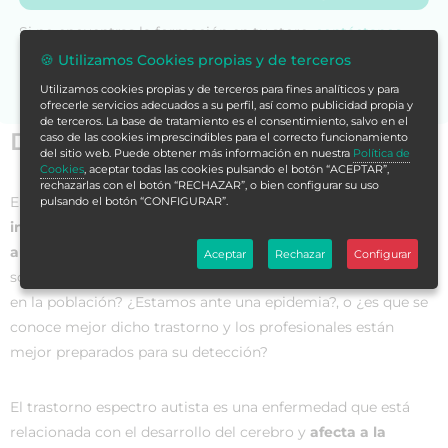
Si no encuentras la formación en tu store,
contáctanos
para asesorarte.
🍪 Utilizamos Cookies propias y de terceros
Utilizamos cookies propias y de terceros para fines analíticos y para
ofrecerle servicios adecuados a su perfil, así como publicidad propia y
de terceros. La base de tratamiento es el consentimiento, salvo en el
Datos generales
caso de las cookies imprescindibles para el correcto funcionamiento
del sitio web. Puede obtener más información en nuestra
Política de
Cookies
, aceptar todas las cookies pulsando el botón “ACEPTAR”,
rechazarlas con el botón “RECHAZAR”, o bien configurar su uso
En los últimos años se ha cuestionado
las causas del
pulsando el botón “CONFIGURAR”.
incremento de los diagnósticos del trastorno del espectro
autista
. ¿Se está produciendo un mayor número de casos o
Aceptar
Rechazar
Configurar
son otras las causas que pueden explicar su mayor presencia
en la población? ¿Estamos ante una epidemia?, o ¿es que se
conoce mejor dicho trastorno y los profesionales están
mejor preparados para su detección?
El trastorno espectro autista es una enfermedad que está
relacionada con el desarrollo del cerebro y
afecta a la