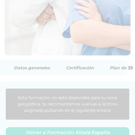
»
Datos generales
Certificación
Plan de est
Esta formación no está disponible para tu zona
geográfica, te recomentamos vuelvas a la store
asignada pulsando en el siguiente enlace:
Volver a Formación Alcalá España