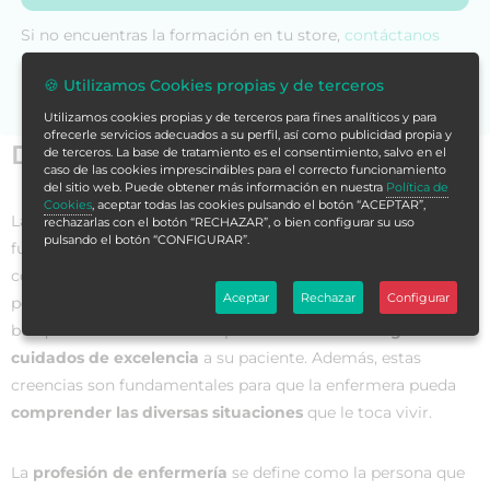
Si no encuentras la formación en tu store,
contáctanos
para asesorarte.
🍪 Utilizamos Cookies propias y de terceros
Utilizamos cookies propias y de terceros para fines analíticos y para
ofrecerle servicios adecuados a su perfil, así como publicidad propia y
Datos generales
de terceros. La base de tratamiento es el consentimiento, salvo en el
caso de las cookies imprescindibles para el correcto funcionamiento
del sitio web. Puede obtener más información en nuestra
Política de
Cookies
, aceptar todas las cookies pulsando el botón “ACEPTAR”,
La
filosofía de la profesión enfermera
es la base y
rechazarlas con el botón “RECHAZAR”, o bien configurar su uso
pulsando el botón “CONFIGURAR”.
fundamento para el impulso de las actividades de enfermería
como profesión. Esta incorpora
todas las creencias
que
Aceptar
Rechazar
Configurar
posee la enfermera profesional e incluye también una
búsqueda de conocimiento para alcanzar la
entrega de
cuidados de excelencia
a su paciente. Además, estas
creencias son fundamentales para que la enfermera pueda
comprender las diversas situaciones
que le toca vivir.
La
profesión de enfermería
se define como la persona que