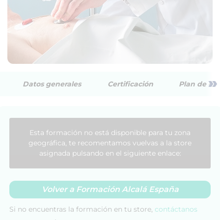
»
Datos generales
Certificación
Plan de est
Esta formación no está disponible para tu zona
geográfica, te recomentamos vuelvas a la store
asignada pulsando en el siguiente enlace:
Volver a Formación Alcalá España
Si no encuentras la formación en tu store,
contáctanos