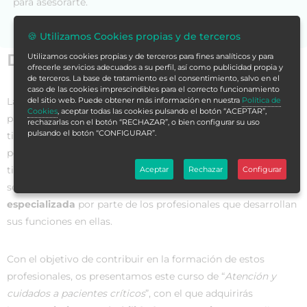
para asesorarte.
🍪 Utilizamos Cookies propias y de terceros
Datos generales
Utilizamos cookies propias y de terceros para fines analíticos y para
ofrecerle servicios adecuados a su perfil, así como publicidad propia y
de terceros. La base de tratamiento es el consentimiento, salvo en el
caso de las cookies imprescindibles para el correcto funcionamiento
La
Unidad de Cuidados Intensivos
, donde se encuentran los
del sitio web. Puede obtener más información en nuestra
Política de
Cookies
, aceptar todas las cookies pulsando el botón “ACEPTAR”,
pacientes críticos, es un servicio de alta complejidad que
rechazarlas con el botón “RECHAZAR”, o bien configurar su uso
pulsando el botón “CONFIGURAR”.
tiene el objetivo de
brindar un cuidado integral
a aquellas
personas en condiciones críticas de salud. Estas unidades
tienen características particulares a diferencia de otros
Aceptar
Rechazar
Configurar
servicios hospitalarios y requieren de
una formación
especializada
por parte de los profesionales que desarrollan
sus funciones en ellas.
Con el objetivo de contribuir en la formación de estos
profesionales, os presentamos este curso de “
Atención y
cuidados a pacientes críticos
”, con el que adquirirás