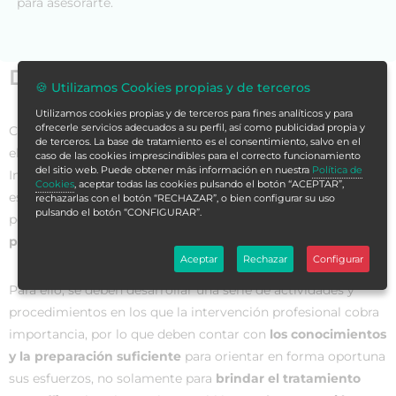
para asesorarte.
Datos generales
🍪 Utilizamos Cookies propias y de terceros
Utilizamos cookies propias y de terceros para fines analíticos y para
ofrecerle servicios adecuados a su perfil, así como publicidad propia y
Cuando se produce un infarto de miocardio, en la fase aguda,
de terceros. La base de tratamiento es el consentimiento, salvo en el
el paciente es ingresado en una Unidad de Cuidados
caso de las cookies imprescindibles para el correcto funcionamiento
del sitio web. Puede obtener más información en nuestra
Política de
Intensivos o en una Unidad de Cuidado Coronario. El objetivo
Cookies
, aceptar todas las cookies pulsando el botón “ACEPTAR”,
es
mantenerlo bajo monitorización continua,
durante un
rechazarlas con el botón “RECHAZAR”, o bien configurar su uso
pulsando el botón “CONFIGURAR”.
periodo variables de 4 a 5 días y, así,
valorar su evolución y
prevenir la presencia de complicaciones
.
Aceptar
Rechazar
Configurar
Para ello, se deben desarrollar una serie de actividades y
procedimientos en los que la intervención profesional cobra
importancia, por lo que deben contar con
los conocimientos
y la preparación suficiente
para orientar en forma oportuna
sus esfuerzos, no solamente para
brindar el tratamiento