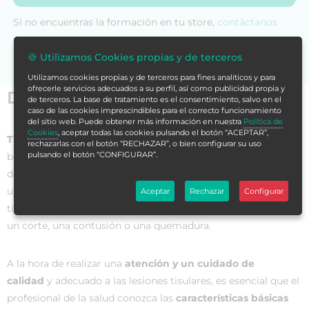
Si no encuentras la formación en tu store,
contáctanos
para asesorarte.
🍪 Utilizamos Cookies propias y de terceros
Utilizamos cookies propias y de terceros para fines analíticos y para
ofrecerle servicios adecuados a su perfil, así como publicidad propia y
Datos generales
de terceros. La base de tratamiento es el consentimiento, salvo en el
caso de las cookies imprescindibles para el correcto funcionamiento
del sitio web. Puede obtener más información en nuestra
Política de
Cookies
, aceptar todas las cookies pulsando el botón “ACEPTAR”,
Tisular
es un concepto que se utiliza en el ámbito de la
rechazarlas con el botón “RECHAZAR”, o bien configurar su uso
pulsando el botón “CONFIGURAR”.
biología para hacer referencia
al tejido
, que es un conjunto
de células que actúa de forma coordinada para desarrollar
una función. En este sentido, cuando hablamos de lesiones
Aceptar
Rechazar
Configurar
tisulares, nos referimos a
una lesión que sufre la piel
, como
un corte, una contusión o una quemadura.
A la hora de realizar una
atención y un cuidado de
calidad
y adecuado a las lesiones tisulares, es esencial que el
profesional de la salud conozca las
características básicas