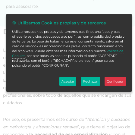
para asesorarte.
🍪 Utilizamos Cookies propias y de terceros
Datos generales
Utilizamos cookies propias y de terceros para fines analíticos y para
ofrecerle servicios adecuados a su perfil, así como publicidad propia y
de terceros. La base de tratamiento es el consentimiento, salvo en el
caso de las cookies imprescindibles para el correcto funcionamiento
La
nefrología
es aquella especialidad de medicina que se
del sitio web. Puede obtener más información en nuestra
Política de
Cookies
, aceptar todas las cookies pulsando el botón “ACEPTAR”,
ocupa del estudio de la
estructura y la función renal
, tanto
rechazarlas con el botón “RECHAZAR”, o bien configurar su uso
en la salud como en la enfermedad. Así, incluye
pulsando el botón “CONFIGURAR”.
la
prevención y tratamiento
de las enfermedades renales.
En este sentido, existen una serie de alteraciones renales
Aceptar
Rechazar
Configurar
que
requieren de una especialización
por parte de los
profesionales, sobre todo de aquellos que se encargan de sus
cuidados.
Por eso, os presentamos este curso de “
Atención y cuidados
en nefrología y alteraciones renales
”, que tiene el objetivo de
responder a
la necesidad de esa especialización
y con el