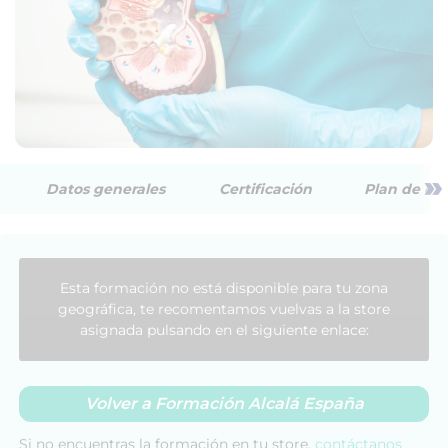
»
Datos generales
Certificación
Plan de est
Esta formación no está disponible para tu zona
geográfica, te recomentamos vuelvas a la store
asignada pulsando en el siguiente enlace:
Volver a Formación Alcalá España
Si no encuentras la formación en tu store,
contáctanos