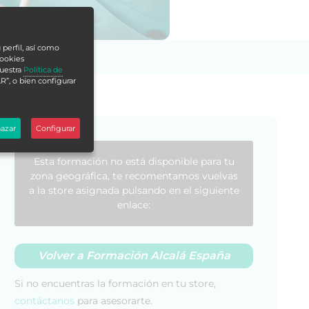
 perfil, así como
cookies
nuestra
Política de
R”, o bien configurar
azar
Configurar
Esta formación no está disponible para tu
zona geográfica, te recomentamos vuelvas
a la store asignada pulsando en el siguiente
enlace:
Volver a Formación Alcalá España
Si no encuentras la formación en tu store,
contáctanos
para asesorarte.