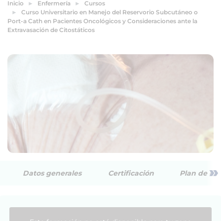
Inicio
Enfermería
Cursos
Curso Universitario en Manejo del Reservorio Subcutáneo o
Port-a Cath en Pacientes Oncológicos y Consideraciones ante la
Extravasación de Citostáticos
»
Datos generales
Certificación
Plan de est