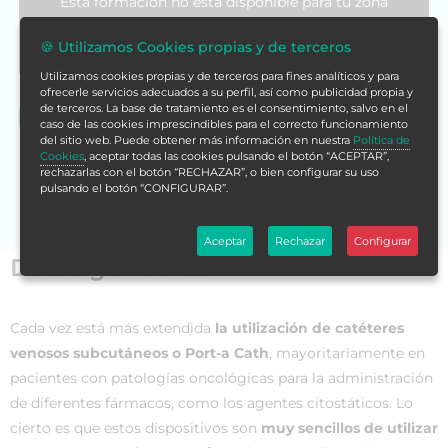
Esta formación no está disponible para tu zona
geográfica, te recomentamos vuelvas a la store
asignada pulsando en el siguiente enlace:
🍪 Utilizamos Cookies propias y de terceros
Utilizamos cookies propias y de terceros para fines analíticos y para
ofrecerle servicios adecuados a su perfil, así como publicidad propia y
de terceros. La base de tratamiento es el consentimiento, salvo en el
Volver a Formación Alcalá España
caso de las cookies imprescindibles para el correcto funcionamiento
del sitio web. Puede obtener más información en nuestra
Política de
Si no encuentras la formación en tu store,
contáctanos
Cookies
, aceptar todas las cookies pulsando el botón “ACEPTAR”,
rechazarlas con el botón “RECHAZAR”, o bien configurar su uso
para asesorarte.
pulsando el botón “CONFIGURAR”.
Aceptar
Rechazar
Configurar
Datos generales
Cada vez está más extendida
la utilización de catéteres
venosos subcutáneos o Port-a Cath
, mayoritariamente en
pacientes con patologías oncológicas para la administración
de diferentes fármacos, como los agentes citostáticos. Lo
cierto es que estos dispositivos son
muy sencillos de utilizar