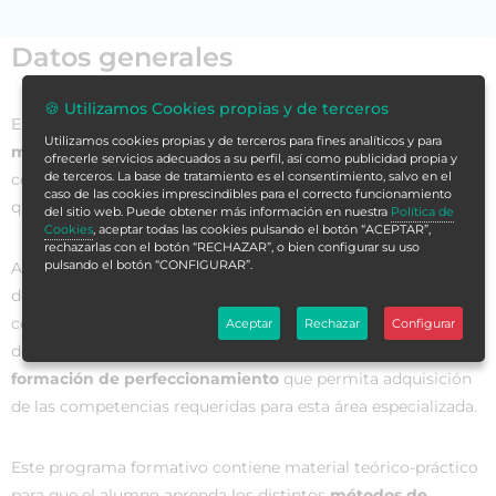
Datos generales
🍪 Utilizamos Cookies propias y de terceros
El
área quirúrgica
, por naturaleza,
es compleja, incierta y
Utilizamos cookies propias y de terceros para fines analíticos y para
muy influenciada por los avances
de la ciencia, la
ofrecerle servicios adecuados a su perfil, así como publicidad propia y
de terceros. La base de tratamiento es el consentimiento, salvo en el
complejidad de las técnicas utilizas y el avance tecnológico
caso de las cookies imprescindibles para el correcto funcionamiento
que se produce de manera constante.
del sitio web. Puede obtener más información en nuestra
Política de
Cookies
, aceptar todas las cookies pulsando el botón “ACEPTAR”,
rechazarlas con el botón “RECHAZAR”, o bien configurar su uso
pulsando el botón “CONFIGURAR”.
Además, los cambios demográficos, el aumento de la
demanda de la población en criterios de salud y la
contribución de la enfermería al cuidado de la salud dentro
Aceptar
Rechazar
Configurar
de un amplio equipo interdisciplinar, hacen necesario
una
formación de perfeccionamiento
que permita adquisición
de las competencias requeridas para esta área especializada.
Este programa formativo contiene material teórico-práctico
para que el alumno aprenda los distintos
métodos de