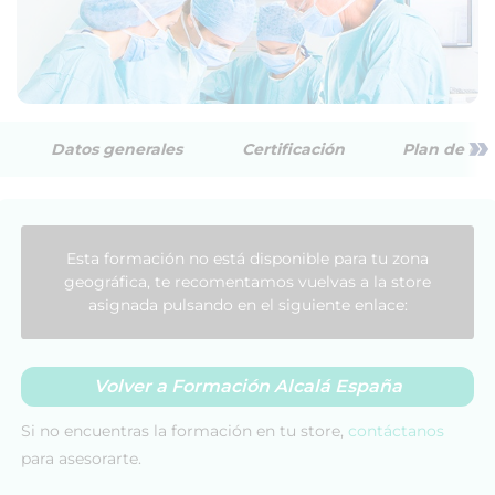
»
Datos generales
Certificación
Plan de est
Esta formación no está disponible para tu zona
geográfica, te recomentamos vuelvas a la store
asignada pulsando en el siguiente enlace:
Volver a Formación Alcalá España
Si no encuentras la formación en tu store,
contáctanos
para asesorarte.