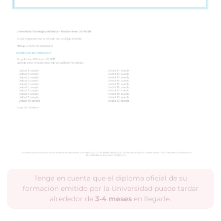
Tenga en cuenta que el diploma oficial de su
formación emitido por la Universidad puede tardar
alrededor de
3-4 meses
en llegarle.